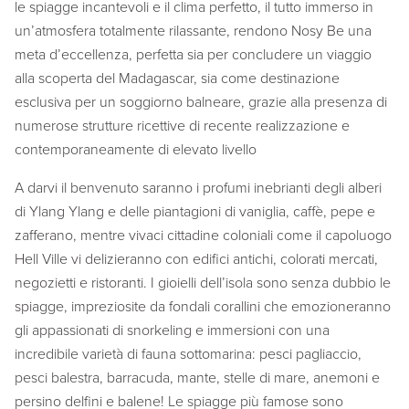
le spiagge incantevoli e il clima perfetto, il tutto immerso in
un’atmosfera totalmente rilassante, rendono Nosy Be una
meta d’eccellenza, perfetta sia per concludere un viaggio
alla scoperta del Madagascar, sia come destinazione
esclusiva per un soggiorno balneare, grazie alla presenza di
numerose strutture ricettive di recente realizzazione e
contemporaneamente di elevato livello
A darvi il benvenuto saranno i profumi inebrianti degli alberi
di Ylang Ylang e delle piantagioni di vaniglia, caffè, pepe e
zafferano, mentre vivaci cittadine coloniali come il capoluogo
Hell Ville vi delizieranno con edifici antichi, colorati mercati,
negozietti e ristoranti. I gioielli dell’isola sono senza dubbio le
spiagge, impreziosite da fondali corallini che emozioneranno
gli appassionati di snorkeling e immersioni con una
incredibile varietà di fauna sottomarina: pesci pagliaccio,
pesci balestra, barracuda, mante, stelle di mare, anemoni e
persino delfini e balene! Le spiagge più famose sono