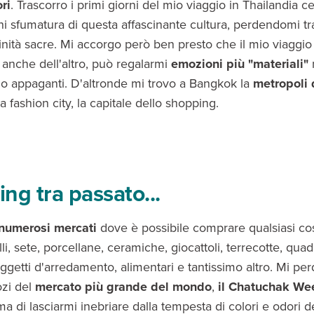
ri
. Trascorro i primi giorni del mio viaggio in Thailandia c
ni sfumatura di questa affascinante cultura, perdendomi tr
inità sacre. Mi accorgo però ben presto che il mio viaggio
 anche dell'altro, può regalarmi
emozioni più "materiali"
 appaganti. D'altronde mi trovo a Bangkok la
metropoli 
 la fashion city, la capitale dello shopping.
ng tra passato...
numerosi mercati
dove è possibile comprare qualsiasi cos
lli, sete, porcellane, ceramiche, giocattoli, terrecotte, quadri
ggetti d'arredamento, alimentari e tantissimo altro. Mi perd
zi del
mercato più grande del mondo
,
il Chatuchak W
ima di lasciarmi inebriare dalla tempesta di colori e odori 