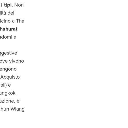
 i tipi
. Non
ità del
vicino a Tha
hahurat
andomi a
ggestive
ove vivono
 vengono
. Acquisto
ali) e
Bangkok,
azione, è
g Khun Wiang