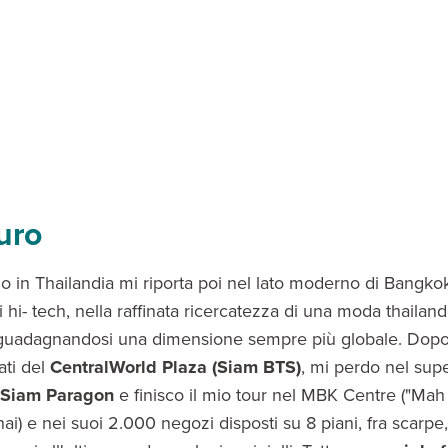
turo
io in Thailandia mi riporta poi nel lato moderno di Bangkok
hi- tech, nella raffinata ricercatezza di una moda thailan
 guadagnandosi una dimensione sempre più globale. Dopo
ati del
CentralWorld Plaza (Siam BTS)
, mi perdo nel su
Siam Paragon
e finisco il mio tour nel MBK Centre ("Ma
ai) e nei suoi 2.000 negozi disposti su 8 piani, fra scarpe,