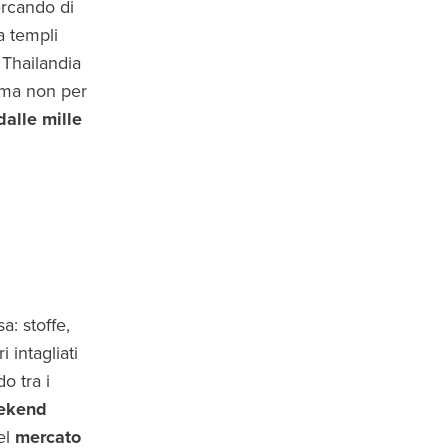
ercando di
a templi
 Thailandia
ma non per
dalle mille
a: stoffe,
 intagliati
o tra i
eekend
del
mercato