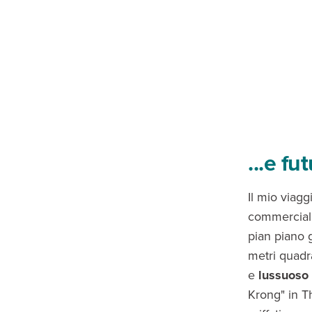
...e fu
Il mio viagg
commerciali 
pian piano
metri quadr
e
lussuoso
Krong" in Th