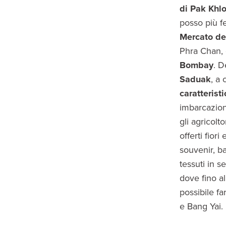
di Pak Khl
posso più fe
Mercato de
Phra Chan, e
Bombay
. D
Saduak
, a
caratterist
imbarcazion
gli agricolt
offerti fior
souvenir, ba
tessuti in 
dove fino a
possibile f
e Bang Yai.