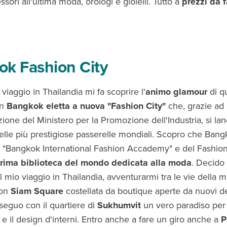
essori all'ultima moda, orologi e gioielli. Tutto a
prezzi da f
k Fashion City
iaggio in Thailandia mi fa scoprire l'
animo glamour
di q
on
Bangkok eletta a nuova "Fashion City"
che, grazie ad
zione del Ministero per la Promozione dell'Industria, si lanc
elle più prestigiose passerelle mondiali. Scopro che Ban
lla "Bangkok International Fashion Accademy" e del Fashio
prima biblioteca del mondo dedicata alla moda
. Decido 
l mio viaggio in Thailandia, avventurarmi tra le vie della 
con
Siam Square
costellata da boutique aperte da nuovi d
oseguo con il quartiere di
Sukhumvit
un vero paradiso per
 e il design d'interni. Entro anche a fare un giro anche a
P