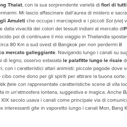
ong Thalat
, con la sua sorprendente varietà di
fiori di tutti
rmarmi. Mi lascio affascinare dall'aurea di mistero e sacral
gli Amuleti
che occupa i marciapiedi e i piccoli
Soi
(vie) 
 dalla vivacità dei colori dei tessuti indiani al mercato di
P
ecido poi di continuare il mio viaggio in Thailandia spost
 circa 80 Km a sud ovest di Bangkok per non perdermi
il
ico mercato galleggiante
. Navigando lungo i canali su su
i di legno, osservo estasiata
le palafitte lungo le risaie
d
ori, con i caratteristici altari animisti: piccole pagode dove
i e cibo come dono per gli spiriti per attirare la buona sorte
tik (tele con rappresentate caratteristiche scene di vita loc
seta in un'atmosfera lontana, suggestiva e magica. Anche 
l XIX secolo usava i canali come principale via di comunic
are interessanti gite in vaporetto lungo i canali Mon, Ban