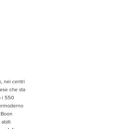
, nei centri
dese che sta
 i 550
permoderno
h Boon
 abiti