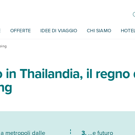
E
OFFERTE
IDEE DI VIAGGIO
CHI SIAMO
HOTE
pping
 in Thailandia, il regno 
ng
a metropoli dalle
...e futuro