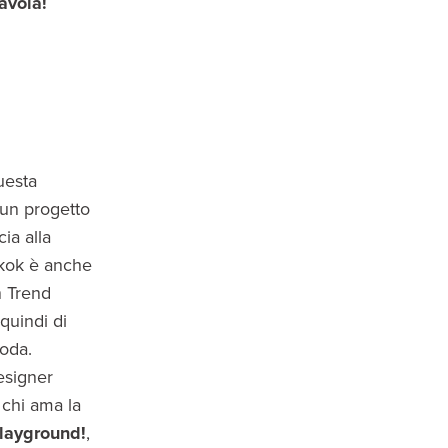
avola!
uesta
 un progetto
ia alla
gkok è anche
n Trend
quindi di
moda.
esigner
 chi ama la
layground!
,