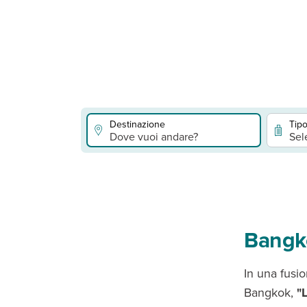
Destinazione
Tipo
Dove vuoi andare?
Sel
Bangko
In una fus
Bangkok,
"