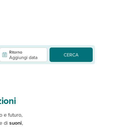
Ritorno
CERCA
Aggiungi data
zioni
to e futuro,
ne di
suoni
,