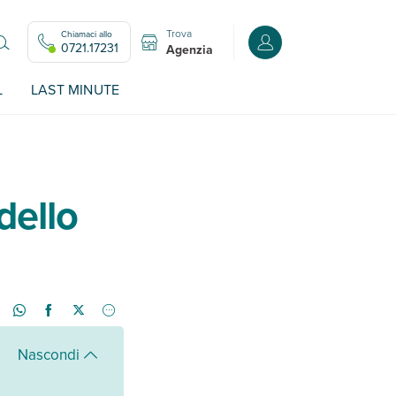
Trova
Chiamaci allo
Accedi o registrati all
0721.17231
Agenzia
L
LAST MINUTE
dello
Nascondi