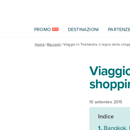
Vai al contenuto principale
PROMO
DESTINAZIONI
PARTENZ
NEW
Home
/
Racconti
/
Viaggio in Thailandia, il regno dello sho
Viaggio
shoppi
10 settembre 2015
Indice
Bangkok, l