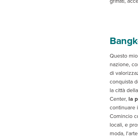
griffati, acc
Bangko
Questo mio v
nazione, c
di valorizza
conquista d
la città de
Center,
la 
continuare i
Comincio 
locali, e pr
moda, l'arte