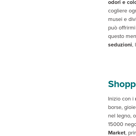
odori e colo
cogliere og
musei e div
può offrirmi
questo meno
seduzioni
,
Shoppi
Inizio con i
borse, gioie
nel legno, o
15000 nego
Market
, pr