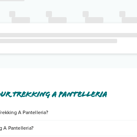
ur Trekking A Pantelleria
Trekking A Pantelleria?
ornando presso Tour Trekking A Pantelleria. Scoprile tutte nella
sezion
 A Pantelleria?
nto
.