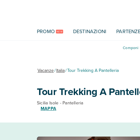
Vai al contenuto principale
PROMO
DESTINAZIONI
PARTENZ
NEW
Componi l
Vacanze
/
Italia
/
Tour Trekking A Pantelleria
Tour Trekking A Pantell
Sicilia Isole - Pantelleria
MAPPA