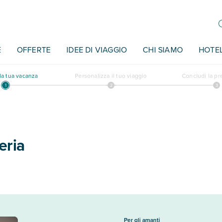
E
OFFERTE
IDEE DI VIAGGIO
CHI SIAMO
HOTE
a tua vacanza
Personalizza il tuo viaggio
Concludi la p
eria
Per gli amanti