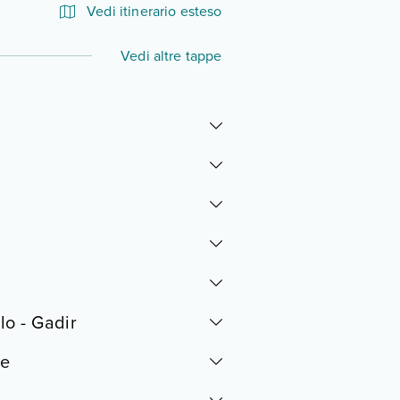
Vedi itinerario esteso
Espandi o chiudi tutte le tappe
Vedi altre tappe
lo - Gadir
le