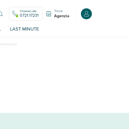
Trova
Chiamaci allo
Accedi o registrati all
0721.17231
Agenzia
L
LAST MINUTE
renotazione