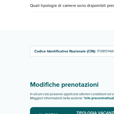
I prezzi di Tour Trekking A Pantelleria possono var
Quali tipologie di camere sono disponibili pre
scegli quando partire.
Tour Trekking A Pantelleria dispone di diverse t
camera doppia
Scopri tutti i dettagli nel paragrafo dedicato "
Inf
Codice Identificativo Nazionale (CIN):
IT081014
Modifiche prenotazioni
In alcuni casi possono applicarsi ulteriori condizioni ed 
Maggiori informazioni nella sezione "
Info precontrattual
TIPOLOGIA VACANZ