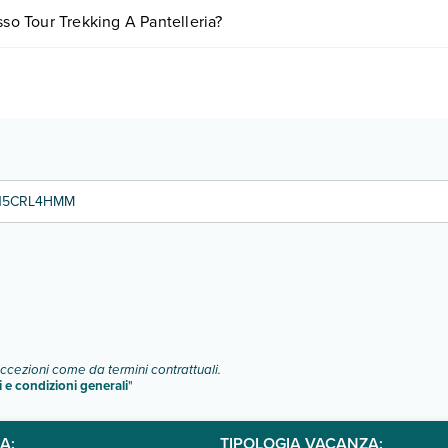
iare in base a vari fattori (per es. date, condizioni dell'hotel, ecc). Per
sso Tour Trekking A Pantelleria?
ipologie di camere:
o e descrizione
".
A15CRL4HMM
eccezioni come da termini contrattuali.
i e condizioni generali
"
A:
TIPOLOGIA VACANZA: