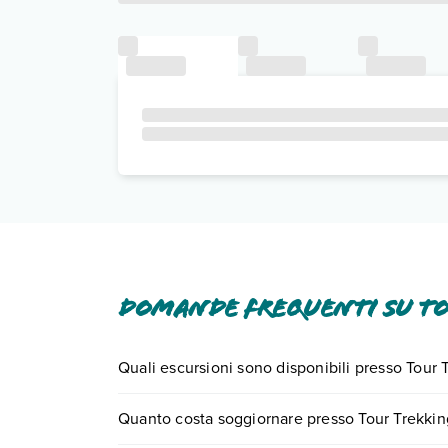
Domande frequenti su To
Quali escursioni sono disponibili presso Tour 
Tante sono le escursioni che potrai vivere soggi
Quanto costa soggiornare presso Tour Trekking
numero 0721.17231 o
prenotando un appuntame