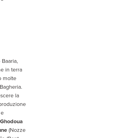
 Baaria,
e in terra
to molte
 Bagheria.
oscere la
 produzione
 e
Ghodoua
une
(Nozze