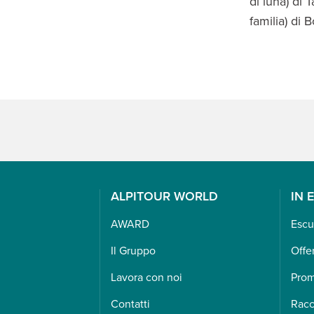
di luna) di 
familia) di 
ALPITOUR WORLD
IN 
AWARD
Escu
Il Gruppo
Offe
Lavora con noi
Pro
Contatti
Racc