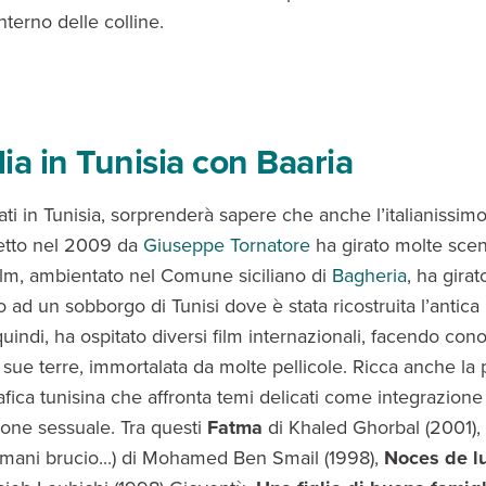
interno delle colline.
lia in Tunisia con Baaria
irati in Tunisia, sorprenderà sapere che anche l’italianissimo
iretto nel 2009 da
Giuseppe Tornatore
ha girato molte scen
 film, ambientato nel Comune siciliano di
Bagheria
, ha gira
 ad un sobborgo di Tunisi dove è stata ricostruita l’antica
quindi, ha ospitato diversi film internazionali, facendo con
 sue terre, immortalata da molte pellicole. Ricca anche la
fica tunisina che affronta temi delicati come integrazione
ione sessuale. Tra questi
Fatma
di Khaled Ghorbal (2001),
ani brucio...) di Mohamed Ben Smail (1998),
Noces de l