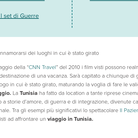
l set di Guerre
innamorarsi dei luoghi in cui è stato girato
ggio della “
CNN Travel
” del 2010 i film visti possono rea
 destinazione di una vacanza. Sarà capitato a chiunque di 
go in cui è stato girato, maturando la voglia di fare le vali
ggio.
La
Tunisia
ha fatto da location a tante riprese cinem
a storie d’amore, di guerra e di integrazione, divenute ca
ale. Tra gli esempi più significativi lo spettacolare
Il Pazie
risti ad affrontare un
viaggio in Tunisia.