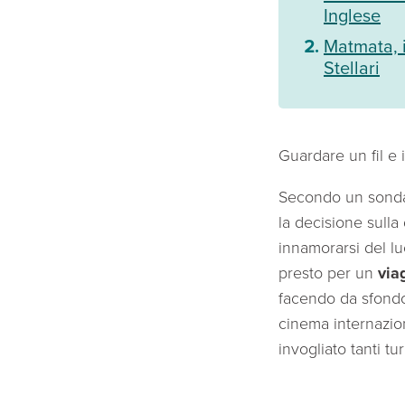
Inglese
Matmata, i
Stellari
Guardare un fil e 
Secondo un sonda
la decisione sulla
innamorarsi del luo
presto per un
via
facendo da sfondo 
cinema internazion
invogliato tanti tu