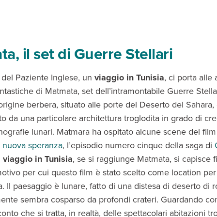
a, il set di Guerre Stellari
 del Paziente Inglese, un
viaggio in Tunisia
, ci porta all
antastiche di Matmata, set dell’intramontabile Guerre Stellari
 origine berbera, situato alle porte del Deserto del Sahara,
to da una particolare architettura troglodita in grado di cr
nografie lunari. Matmara ha ospitato alcune scene del fil
 nuova speranza
, l’episodio numero cinque della saga di
n
viaggio in Tunisia
, se si raggiunge Matmata, si capisce f
otivo per cui questo film è stato scelto come location per 
. Il paesaggio è lunare, fatto di una distesa di deserto di 
nte sembra cosparso da profondi crateri. Guardando co
conto che si tratta, in realtà, delle spettacolari abitazioni tr