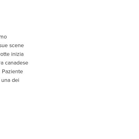
imo
 sue scene
tte inizia
era canadese
l Paziente
a una dei