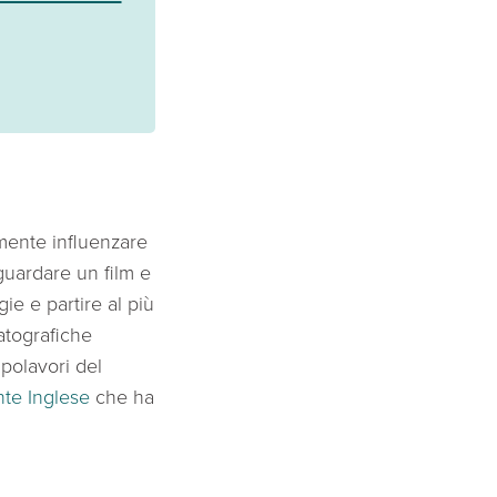
lmente influenzare
guardare un film e
gie e partire al più
atografiche
polavori del
nte Inglese
che ha