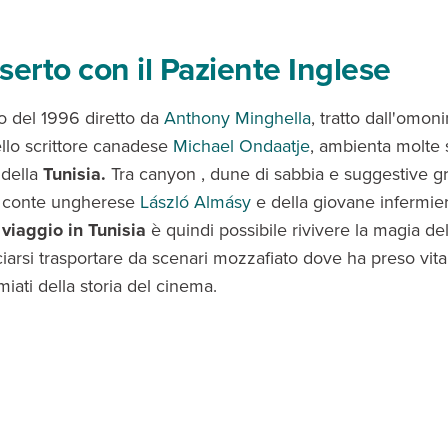
serto con il Paziente Inglese
ro del 1996 diretto da
Anthony Minghella
, tratto dall'omon
lo scrittore canadese
Michael Ondaatje
, ambienta molte
 della
Tunisia.
Tra canyon , dune di sabbia e suggestive gro
el conte ungherese
László Almásy
e della giovane infermi
n
viaggio in Tunisia
è quindi possibile rivivere la magia de
ciarsi trasportare da scenari mozzafiato dove ha preso vit
miati della storia del cinema.