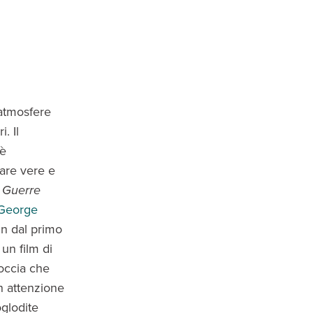
e atmosfere
. Il
 è
eare vere e
m
Guerre
George
in dal primo
un film di
roccia che
n attenzione
oglodite