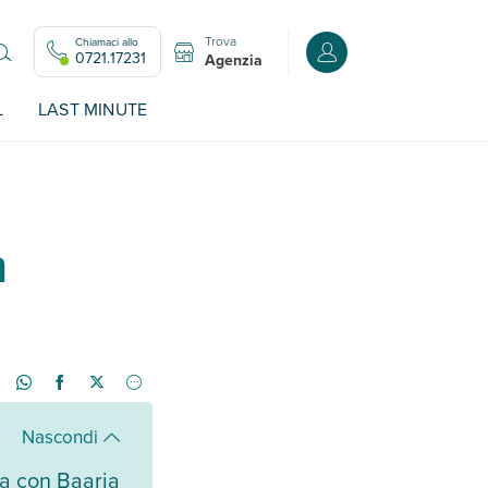
Trova
Chiamaci allo
Accedi o registrati all
0721.17231
Agenzia
L
LAST MINUTE
n
Nascondi
sia con Baaria