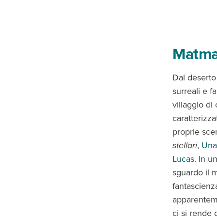
Matmat
Dal deserto
surreali e f
villaggio di
caratterizza
proprie sce
stellari
,
Una
Lucas
. In u
sguardo il m
fantascienza
apparenteme
ci si rende 