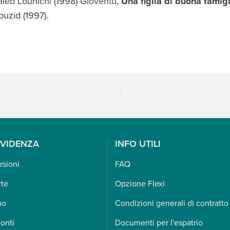
Taieb Louhichi (1998) Gioventù,
Una figlia di buona famigl
Bouzid (1997).
EVIDENZA
INFO UTILI
rsioni
FAQ
rte
Opzione Flexi
mo
Condizioni generali di contratto
onti
Documenti per l'espatrio