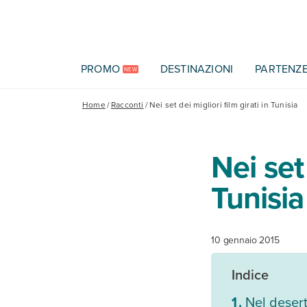
Vai al contenuto principale
PROMO
DESTINAZIONI
PARTENZ
NEW
Home
/
Racconti
/
Nei set dei migliori film girati in Tunisia
Nei set 
Tunisia
10 gennaio 2015
Indice
Nel desert