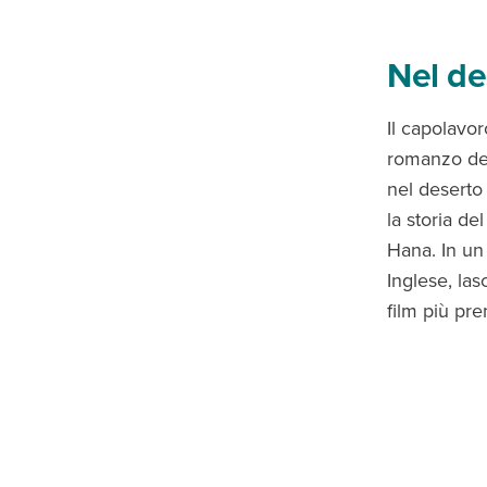
Nel de
Il capolavo
romanzo del
nel deserto
la storia d
Hana. In u
Inglese, las
film più pre