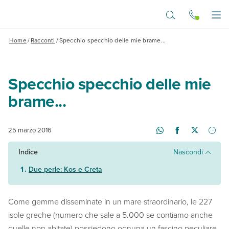
Vai al contenuto principale
Apr
Home
/
Racconti
/
Specchio specchio delle mie brame...
Specchio specchio delle mie
brame...
25 marzo 2016
Indice
Nascondi
Due perle: Kos e Creta
Come gemme disseminate in un mare straordinario, le 227
isole greche (numero che sale a 5.000 se contiamo anche
quelle non abitate) possiedono ognuna un fascino peculiare,