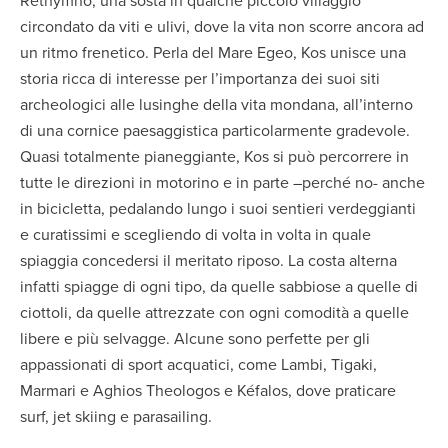
Rethymno, una sosta in qualche piccolo villaggio
circondato da viti e ulivi, dove la vita non scorre ancora ad
un ritmo frenetico. Perla del Mare Egeo, Kos unisce una
storia ricca di interesse per l’importanza dei suoi siti
archeologici alle lusinghe della vita mondana, all’interno
di una cornice paesaggistica particolarmente gradevole.
Quasi totalmente pianeggiante, Kos si può percorrere in
tutte le direzioni in motorino e in parte –perché no- anche
in bicicletta, pedalando lungo i suoi sentieri verdeggianti
e curatissimi e scegliendo di volta in volta in quale
spiaggia concedersi il meritato riposo. La costa alterna
infatti spiagge di ogni tipo, da quelle sabbiose a quelle di
ciottoli, da quelle attrezzate con ogni comodità a quelle
libere e più selvagge. Alcune sono perfette per gli
appassionati di sport acquatici, come Lambi, Tigaki,
Marmari e Aghios Theologos e Kéfalos, dove praticare
surf, jet skiing e parasailing.