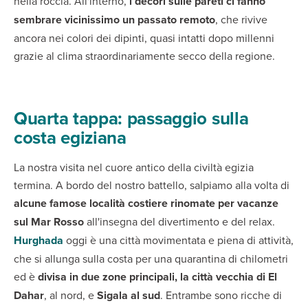
nella roccia. All'interno,
i decori sulle pareti ci fanno
sembrare vicinissimo un passato remoto
, che rivive
ancora nei colori dei dipinti, quasi intatti dopo millenni
grazie al clima straordinariamente secco della regione.
Quarta tappa: passaggio sulla
costa egiziana
La nostra visita nel cuore antico della civiltà egizia
termina. A bordo del nostro battello, salpiamo alla volta di
alcune famose località costiere rinomate per vacanze
sul Mar Rosso
all'insegna del divertimento e del relax.
Hurghada
oggi è una città movimentata e piena di attività,
che si allunga sulla costa per una quarantina di chilometri
ed è
divisa in due zone principali, la città vecchia di El
Dahar
, al nord, e
Sigala al sud
. Entrambe sono ricche di