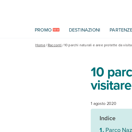
Vai al contenuto principale
PROMO
DESTINAZIONI
PARTENZ
NEW
Home
/
Racconti
/
10 parchi naturali e aree protette da visita
10 parc
visitar
1 agosto 2020
Indice
Parco Nazi