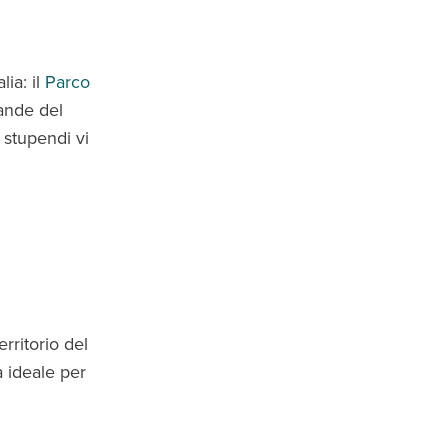
lia: il
Parco
rande del
 stupendi vi
rritorio del
a ideale per