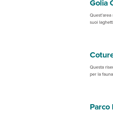
Golia 
Quest’area n
suoi laghett
Coture
Questa riser
per la fauna
Parco 