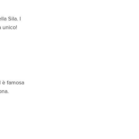
la Sila. I
a unico!
ed è famosa
ona.