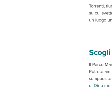
Torrenti, f
su cui svett
un luogo uni
Scogli 
Il Parco Mar
Potrete amm
su apposite 
di Dino
meri