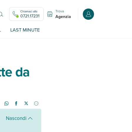
Trova
Chiamaci allo
Accedi o registrati all
0721.17231
Agenzia
L
LAST MINUTE
tte da
Nascondi