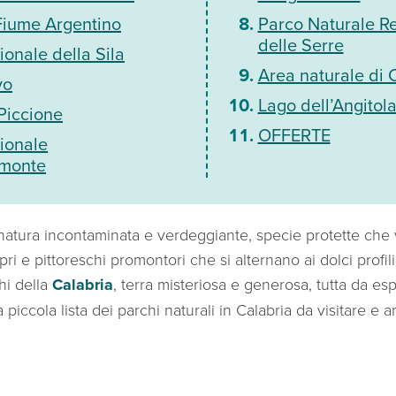
 Fiume Argentino
Parco Naturale R
delle Serre
onale della Sila
Area naturale di 
vo
Lago dell’Angitol
Piccione
OFFERTE
ionale
omonte
 natura incontaminata e verdeggiante, specie protette che 
pri e pittoreschi promontori che si alternano ai dolci profili
hi della
Calabria
, terra misteriosa e generosa, tutta da es
 piccola lista dei parchi naturali in Calabria da visitare e 