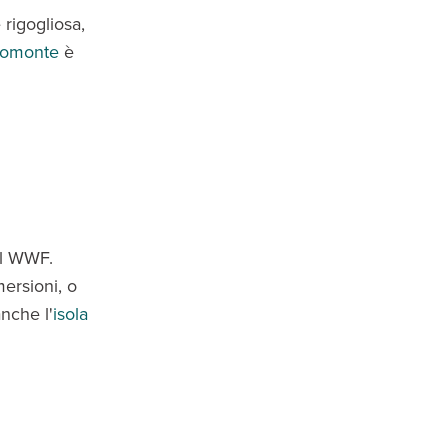
 rigogliosa,
promonte
è
al WWF.
ersioni, o
nche l'
isola