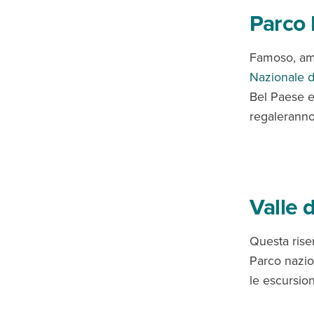
Parco 
Famoso, amat
Nazionale d
Bel Paese e
regaleranno
Valle 
Questa riser
Parco nazion
le escursio