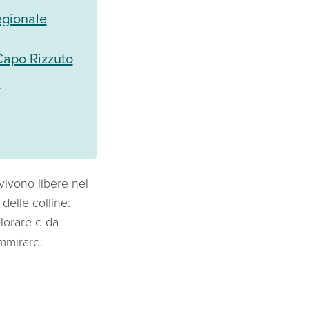
egionale
Capo Rizzuto
a
vivono libere nel
 delle colline:
plorare e da
ammirare.