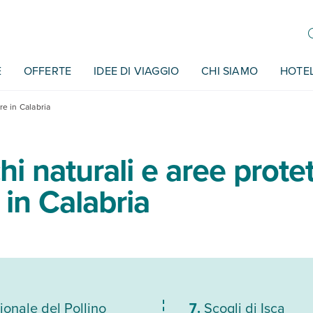
E
OFFERTE
IDEE DI VIAGGIO
CHI SIAMO
HOTE
re in Calabria
hi naturali e aree prote
e in Calabria
onale del Pollino
Scogli di Isca